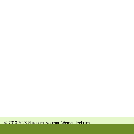
© 2013-2026 Интернет-магазин Werdau technics
Сайт создан с помощью портала
Деловая сеть - Саратов